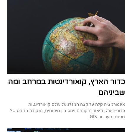
כדור הארץ, קואורדינטות במרחב ומה
שביניהם
אינפורמציה קלה על קצה המזלג על עולם קואורדינטות
כדור-הארץ, תיאור מיקומים ויחס בין מיקומים, מנקודת המבט של
מפתח מערכות GIS.