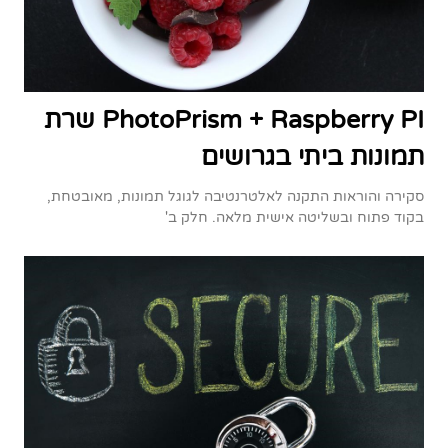
PhotoPrism + Raspberry PI שרת
תמונות ביתי בגרושים
סקירה והוראות התקנה לאלטרנטיבה לגוגל תמונות, מאובטחת,
בקוד פתוח ובשליטה אישית מלאה. חלק ב'