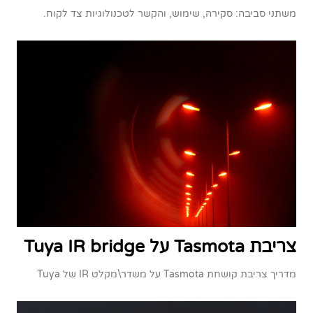
משתני סביבה: סקירה, שימוש, והקשר לטכנולוגיות צד לקוח.
צריבת Tasmota על Tuya IR bridge
מדריך צריבת קושחת Tasmota על משדר\מקלט IR של Tuya