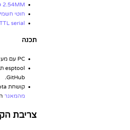
2.54MM פינים ישרים להלחמה
חוטי חשמל
TTL serial
תכנה
PC עם מערכת ההפעלה Windows 10.
esptool תכנה לצריבת קושחה, ניתן להוריד
GitHub.
קושחת Tasmota, ניתן להוריד
מהמאגר
הרש
צריבת הק