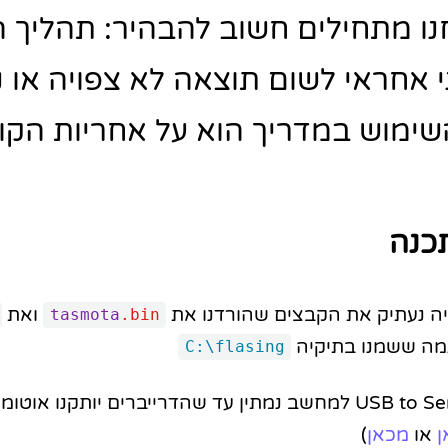
נו מתחילים חשוב להבהיר: תהליך 
י אחראי לשום תוצאה לא צפויה או נ
ימוש במדריך הוא על אחריות הקור
כנה
ליה נעתיק את הקבצים שהורדנו את
ואת
tasmota
.bin
גמה ששמנו בתיקיה
C:\flasing
נחבר את ה-USB to Serial למחשב נמתין עד שהדרייברים יותקנו 
ן
או
מכאן
)