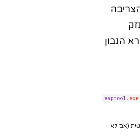
הצריבה
זק
א הנבון
esptool
.exe
אוטומטית (אם לא