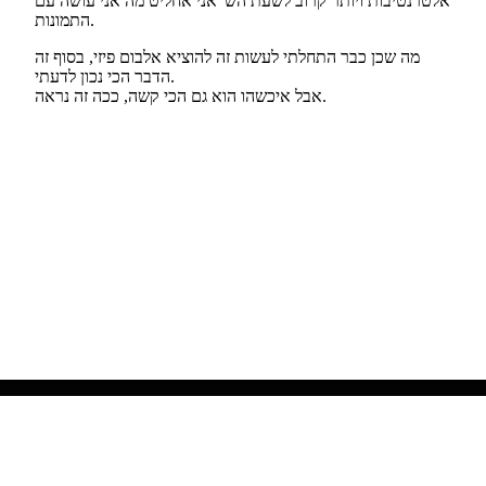
© 2026 —
חיים קסטנר
- מפתח תכנה - בלוג מחשבות על קידוד
ופיתוח, התוכן באחריות קורא המחשבות.
|
RSS
|
GitHub
|
Linkedin
|