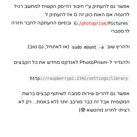
אפשר גם להעתיק ע"י חיבור הדיסק הקשיח למחשב רגיל
לדוגמה אם האות כונן זה G אז להעתיק ל
ובסיום ההעתקה לחבר חזרה
G:
/photoprism/
Pictures
לרספברי
ולהריץ שוב
(או לאתחל, גם טוב).
sudo mount -a
ולהגדיר ל-PhotoPrism לאנדקס מחדש את כל הקבצים
http:
//raspberrypi:2342/settings/library
אפשר גם להרים שירות סמבה לשיתוף קבצים ברשת
המקומית אבל זה כבר מורכב יותר (לא באמת... רק לא
רציתי לחרוג מהנושא 🤓)