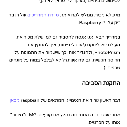
לשימושים ביתיים (בעיקר ל-IoT אך לא רק)
מי שלא מכיר, ממליץ לקרוא את
סדרת המדריכים
של רן בר
זיק על Raspberry PI.
במדריך הבא, אני אנסה להסביר גם למי שלא מכיר את
העולם של לינוקס ו\או כלי פיתוח, איך להתקין את
PhotoPrism, ולהגדיר אותו כך שישמור את התמונות על
הדיסק הקשיח. גם פה אשתדל לא לבלבל במוח על מונחים
טכניים :)
התקנת הסביבה
דבר ראשון נוריד את האימייג' המתאים של raspbian
מכאן
אחרי שההורדה הסתיימה נחלץ את קובץ ה-IMG ו"נצרוב"
אותו על הכרטיס.