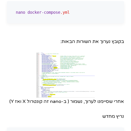
nano
docker-compose
.yml
בקובץ נערוך את השורות הבאות:
אחרי שסיימנו לערוך, נשמור ( ב-nano זה קונטרול X ואז Y)
נריץ מחדש